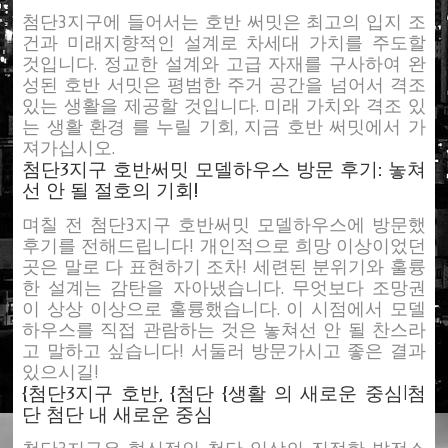
첨단3지구에 들어서는 호반 써밋은 최고의 입지 조
건과 미래지향적인 설계로 차세대 가치를 주도할
것입니다. 정교한 설계와 고급 자재를 구사하여 완
성된 호반 서밋은 평범한 주거 공간을 넘어서 격조
있는 생활을 제공할 것입니다. 미래 가치와 격조 있
는 생활 환경 를 누릴 기회, 지금 호반 써밋에서 가
져가십시오.
첨단3지구 호반써밋 모델하우스 방문 후기: 놓쳐
선 안 될 절호의 기회!
며칠 전 첨단3지구 호반써밋 모델하우스에 방문했
후기를 전해드립니다! 개인적으로 희망 이상이었던
곳은 말로 다 표현하기 조차! 세련된 분위기와 훌륭
한 설계는 감탄을 자아냈습니다. 무엇보다 조망권
이 상상 이상으로 훌륭했습니다. 이 시점에서 모델
하우스를 직접 관람하는 것은 놓쳐선 안 될 찬스라
고 말하고 싶습니다! 서둘러 방문가시고 좋은 결과
있으시길!
{첨단3지구 호반, {첨단 {생활 의 새로운 중심|첨
단 첨단 내 새로운 중심