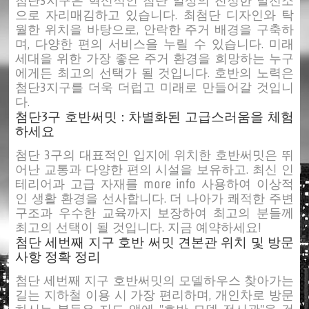
첨단3지구은 혁신적인 첨단 일상의 진정한 발전소
으로 자리매김하고 있습니다. 최첨단 디자인와 탁
월한 위치을 바탕으로, 안락한 주거 배경을 구축하
며, 다양한 편의 서비스을 누릴 수 있습니다. 미래
세대을 위한 가장 좋은 주거 환경을 희망하는 누구
에게든 최고의 선택가 될 것입니다. 호반의 노력은
첨단3지구를 더욱 더럽고 미래로 만들어갈 것입니
다.
첨단3구 호반써밋 : 차별화된 고급스러움을 체험
하세요
첨단 3구의 대표적인 입지에 위치한 호반써밋은 뛰
어난 교통과 다양한 편의 시설을 보유하고. 최신 인
테리어과 고급 자재를
more info
사용하여 이상적
인 생활 환경을 선사합니다. 더 나아가 쾌적한 주변
구조과 우수한 교육까지 보장하여 최고의 분들께
최고의 선택이 될 것입니다. 지금 예약하세요!
첨단 세번째 지구 호반 써밋 견본관 위치 및 방문
사항 정확 정리
첨단 세번째 지구 호반써밋의 모델하우스 찾아가는
길는 지하철 이용 시 가장 편리하며, 개인차로 방문